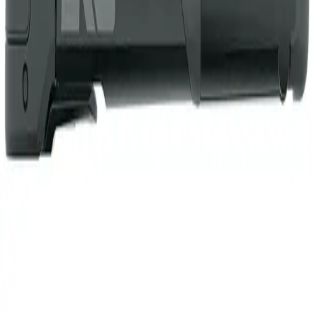
Produktbeschreibung
INJEX PRO (2024)
Ergonomie ist hier PRO-gramm! Die SKS Fahrradpumpe INJEX PRO
verfügt über einen texturierten 2-Komponentengriff sowie eine
ergonomische Ummantelung des Kompressionsrohrs. Der T-Griff ist
um 60 Grad gewinkelt, sodass Unterarm und Pumpe während des
Pumpvorgangs eine gerade Linie bilden. Dadurch wird auch bei
längerem Pumpen eine ergonomische und komfortable Handhabung
gewährleistet. Der um 5 Grad geneigte Pumpenkopf macht das
Aufpumpen der Reifen ebenfalls wesentlich einfacher.
Produktdetails
Marke
SKS
Produktname
SKS INJEX PRO (2024)
Nettogewicht
1
Preise inkl. gesetzl. MwSt. Alle Angaben ohne Gewähr, Irrtümer und
Änderungen vorbehalten.