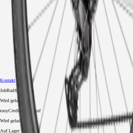
Kontakt
JobRad® Leasing
Wird geladen…
easyCredit-Ratenkauf
Wird geladen…
Auf Lager