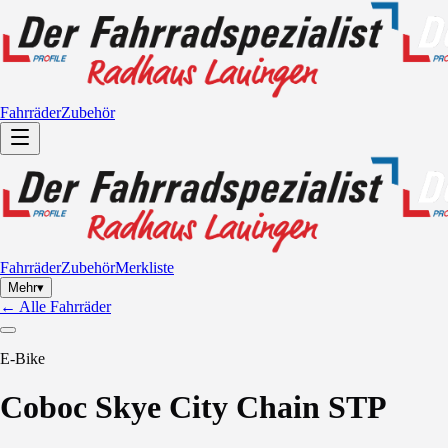
Fahrräder
Zubehör
Fahrräder
Zubehör
Merkliste
Mehr
▾
←
Alle Fahrräder
E-Bike
Coboc
Skye City Chain STP