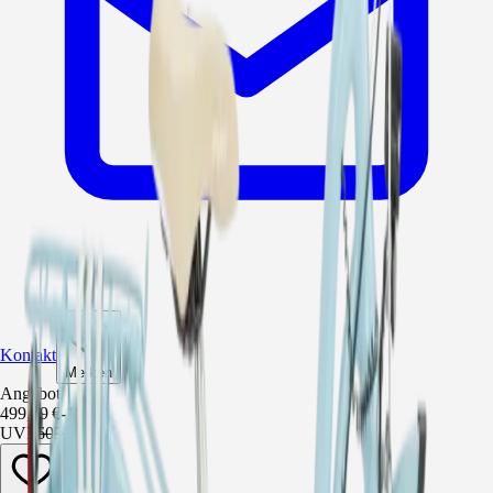
Kontakt
Merken
Angebot
499,99 €
-
18
%
UVP
609,99 €