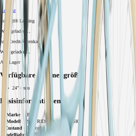
Kontakt
JobRad® Leasing
Wird geladen…
easyCredit-Ratenkauf
Wird geladen…
Auf Lager
Verfügbare Rahmengröße
24'' · neu
Basisinformationen
Marke
Puky
Modell
SKYRIDE 24-3 CLASSIC
Zustand
Neurad
Modelljahr
2023