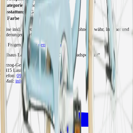
Kategorie
Kinderrad
Ausstattung
3-Gang
Farbe
retro pastel blue
Preise inkl. gesetzl. MwSt. Alle Angaben ohne Gewähr, Irrtümer und
Änderungen vorbehalten.
Bei Fragen sind wir
gerne für Sie da
.
Radhaus Lauingen — Profile „Der Fahrradspezialist“
Herzog-Georg-Str. 84
89415 Lauingen
Telefon:
09072 / 991808
E-Mail:
info@radhaus-lauingen.de