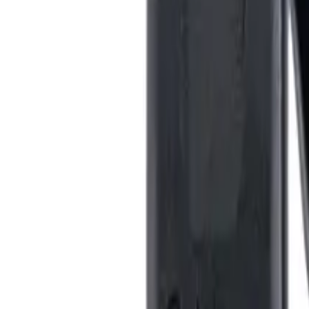
00 mm, 103 g i.› schwarz